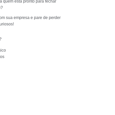
ra quem está pronto para fechar
o?
 com sua empresa e pare de perder
riosos!
?
gico
dos